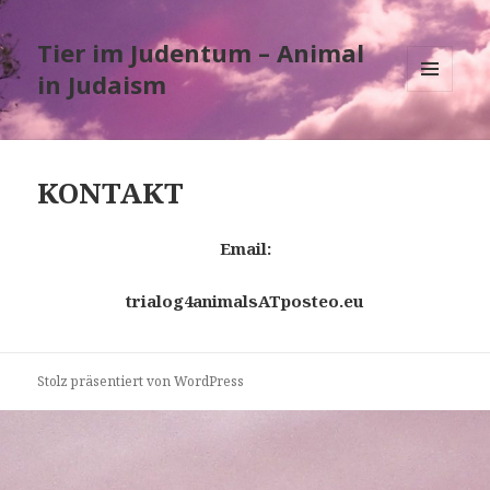
Tier im Judentum – Animal
in Judaism
MENÜ
UND
WIDGETS
KONTAKT
Email:
trialog4animalsATposteo.eu
Stolz präsentiert von WordPress